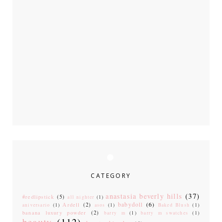
CATEGORY
anastasia beverly hills
(37)
#redlipstick
(5)
all nighter
(1)
babydoll
(6)
Ardell
(2)
aniversario
(1)
asos
(1)
Baked Blush
(1)
banana luxury powder
(2)
barry m
(1)
barry m swatches
(1)
beauty
(112)