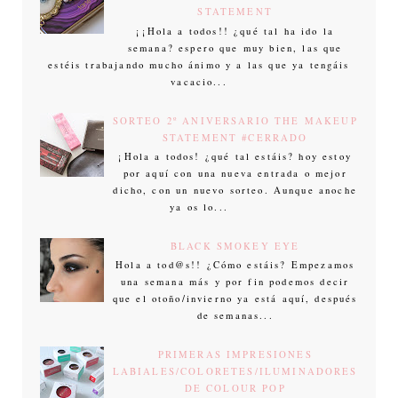
STATEMENT
¡¡Hola a todos!! ¿qué tal ha ido la
semana? espero que muy bien, las que
estéis trabajando mucho ánimo y a las que ya tengáis
vacacio...
SORTEO 2º ANIVERSARIO THE MAKEUP
STATEMENT #CERRADO
¡Hola a todos! ¿qué tal estáis? hoy estoy
por aquí con una nueva entrada o mejor
dicho, con un nuevo sorteo. Aunque anoche
ya os lo...
BLACK SMOKEY EYE
Hola a tod@s!! ¿Cómo estáis? Empezamos
una semana más y por fin podemos decir
que el otoño/invierno ya está aquí, después
de semanas...
PRIMERAS IMPRESIONES
LABIALES/COLORETES/ILUMINADORES
DE COLOUR POP