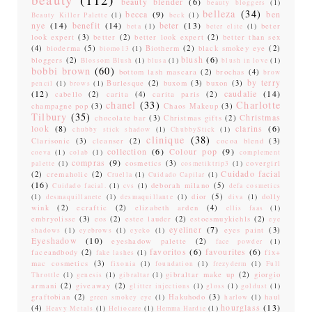
beauty blender
(6)
beauty bloggers
(1)
belleza
(34)
becca
(9)
ben
Beauty Killer Palette
(1)
beck
(1)
nye
(14)
benefit
(14)
beter
(13)
beter
beta
(1)
beter elite
(1)
look expert
(3)
better
(2)
better look expert
(2)
better than sex
(4)
bioderma
(5)
Biotherm
(2)
black smokey eye
(2)
biomo13
(1)
blush
(6)
bloggers
(2)
Blossom Blush
(1)
blusa
(1)
blush in love
(1)
bobbi brown
(60)
bottom lash mascara
(2)
brochas
(4)
brow
by terry
Burlesque
(2)
buxom
(3)
buxon
(3)
pencil
(1)
brows
(1)
(12)
caudalie
(14)
cabello
(2)
carita
(4)
carita paris
(2)
chanel
(33)
Charlotte
champagne pop
(3)
Chaos Makeup
(3)
Tilbury
(35)
Christmas
chocolate bar
(3)
Christmas gifts
(2)
look
(8)
clarins
(6)
chubby stick shadow
(1)
ChubbyStick
(1)
clinique
(38)
Clarisonic
(3)
cleanser
(2)
cocoa blend
(3)
collection
(6)
Colour pop
(9)
coeva
(1)
colab
(1)
complement
compras
(9)
cosmetics
(3)
covergirl
palette
(1)
cosmetiktrip3
(1)
Cuidado facial
(2)
cremaholic
(2)
Cruella
(1)
Cuidado Capilar
(1)
(16)
deborah milano
(5)
Cuidado facial.
(1)
cvs
(1)
defa cosmetics
dior
(5)
dolly
(1)
desmaquillanete
(1)
desmaquillante
(1)
diva
(1)
wink
(2)
ecraftic
(2)
elizabeth arden
(4)
ellis faas
(1)
embryolisse
(3)
eos
(2)
estee lauder
(2)
estoesmuykiehls
(2)
eye
eyeliner
(7)
eyes paint
(3)
shadows
(1)
eyebrows
(1)
eyeko
(1)
Eyeshadow
(10)
eyeshadow palette
(2)
face powder
(1)
favoritos
(6)
favourites
(6)
faceandbody
(2)
fix+
fake lashes
(1)
mac cosmetics
(3)
fixonia
(1)
foundation
(1)
frezyderm
(1)
Full
gibraltar make up
(2)
giorgio
Throttle
(1)
genesis
(1)
gibraltar
(1)
armani
(2)
giveaway
(2)
glitter injections
(1)
gloss
(1)
goldust
(1)
graftobian
(2)
Hakuhodo
(3)
haul
green smokey eye
(1)
harlow
(1)
hourglass
(13)
(4)
Heavy Metals
(1)
Heliocare
(1)
Hemma Hardie
(1)