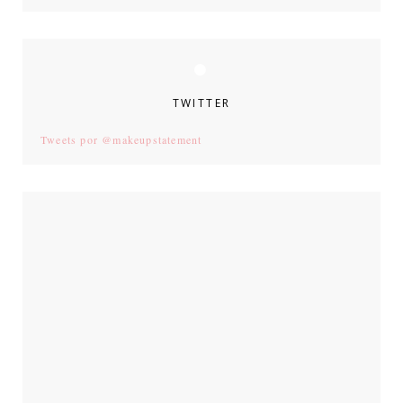
TWITTER
Tweets por @makeupstatement