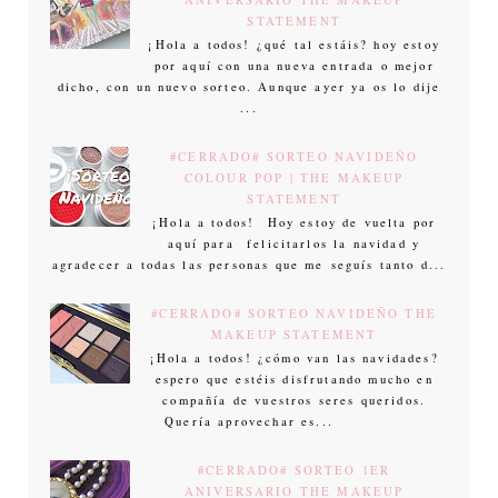
STATEMENT
¡Hola a todos! ¿qué tal estáis? hoy estoy
por aquí con una nueva entrada o mejor
dicho, con un nuevo sorteo. Aunque ayer ya os lo dije
...
#CERRADO# SORTEO NAVIDEÑO
COLOUR POP | THE MAKEUP
STATEMENT
¡Hola a todos! Hoy estoy de vuelta por
aquí para felicitarlos la navidad y
agradecer a todas las personas que me seguís tanto d...
#CERRADO# SORTEO NAVIDEÑO THE
MAKEUP STATEMENT
¡Hola a todos! ¿cómo van las navidades?
espero que estéis disfrutando mucho en
compañía de vuestros seres queridos.
Quería aprovechar es...
#CERRADO# SORTEO 1ER
ANIVERSARIO THE MAKEUP