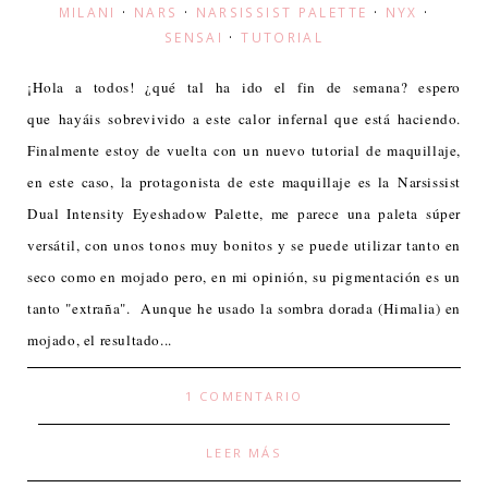
MILANI
·
NARS
·
NARSISSIST PALETTE
·
NYX
·
SENSAI
·
TUTORIAL
¡Hola a todos! ¿qué tal ha ido el fin de semana? espero
que hayáis sobrevivido a este calor infernal que está haciendo.
Finalmente estoy de vuelta con un nuevo tutorial de maquillaje,
en este caso, la protagonista de este maquillaje es la Narsissist
Dual Intensity Eyeshadow Palette, me parece una paleta súper
versátil, con unos tonos muy bonitos y se puede utilizar tanto en
seco como en mojado pero, en mi opinión, su pigmentación es un
tanto "extraña". Aunque he usado la sombra dorada (Himalia) en
mojado, el resultado...
1 COMENTARIO
LEER MÁS