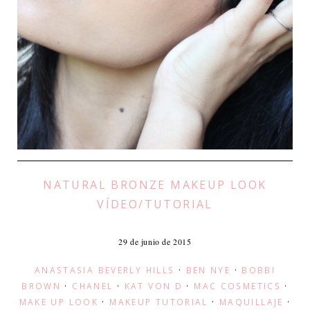
NATURAL BRONZE MAKEUP LOOK
VÍDEO/TUTORIAL
29 de junio de 2015
ANASTASIA BEVERLY HILLS
·
BEN NYE
·
BOBBI
BROWN
·
CHANEL
·
KAT VON D
·
MAC COSMETICS
·
MAKE UP LOOK
·
MAKEUP TUTORIAL
·
MAQUILLAJE
·