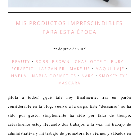
MIS PRODUCTOS IMPRESCINDIBLES
PARA ESTA ÉPOCA
22 de junio de 2015
BEAUTY
·
BOBBI BROWN
·
CHARLOTTE TILBURY
·
ECRAFTIC
·
LARGANIER
·
MAKE UP
·
MAQUILLAJE
·
NABLA
·
NABLA COSMETICS
·
NARS
·
SMOKEY EYE
MASCARA
¡Hola a todos! ¿qué tal? hoy finalmente, tras un parón
considerable en la blog, vuelvo a la carga. Este "descanso" no ha
sido por gusto, simplemente ha sido por falta de tiempo,
actualmente estoy llevando dos trabajos a la vez, mi trabajo de
administrativa y mi trabajo de promotora los viernes y sábados en