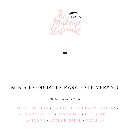
MIS 5 ESENCIALES PARA ESTE VERANO
29 de agosto de 2016
BEAUTY
·
BELLEZA
·
CAUDALIE
·
CUIDADO CAPILAR
·
CUIDADO FACIAL
·
FAVORITOS
·
HELIOCARE
·
LANCOME
·
LEONOR GREYL
·
PEDISILK